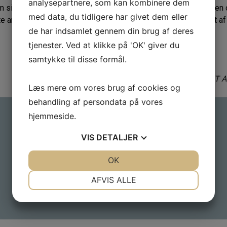
analysepartnere, som kan kombinere dem
nem sine år hos Teknisk Agentur A/S bidraget med sin store viden
med data, du tidligere har givet dem eller
te arven fra John. Der er ingen tvivl om at John vil blive savnet a
de har indsamlet gennem din brug af deres
tjenester. Ved at klikke på 'OK' giver du
samtykke til disse formål.
NYT A
Læs mere om vores brug af cookies og
behandling af persondata på vores
hjemmeside.
Vores side
• Forside
VIS
DETALJER
• Vores historie
JA
NEJ
• Vores produkter
OK
JA
NEJ
• Nyheder
NØDVENDIGE
PRÆFERENCER
AFVIS ALLE
• Kontakt
JA
NEJ
JA
NEJ
MARKETING
STATISTIK