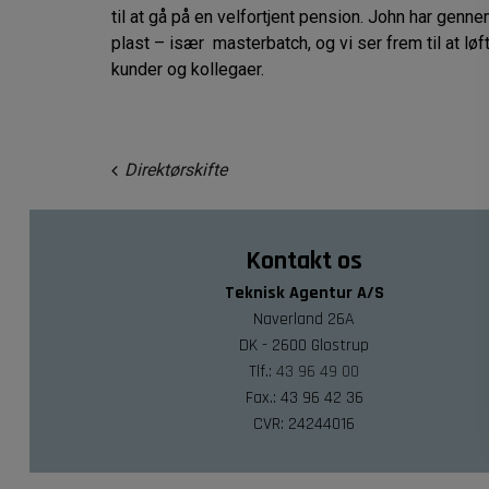
til at gå på en velfortjent pension. John har gen
plast – især masterbatch, og vi ser frem til at løf
kunder og kollegaer.
Direktørskifte
Indlægsnavigation
Kontakt os
Teknisk Agentur A/S
Naverland 26A
DK - 2600 Glostrup
Tlf.:
43 96 49 00
Fax.: 43 96 42 36
CVR: 24244016