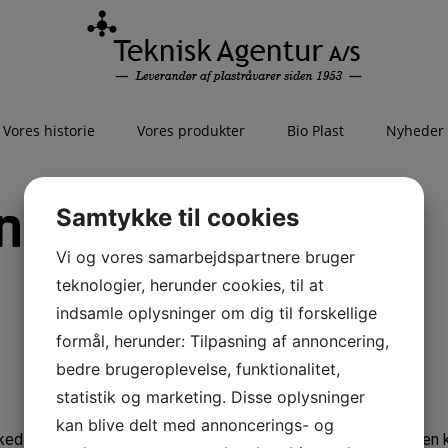
Vores historie
Vores produkter
Bio Plast
Nyheder
 er gået på
Samtykke til cookies
Vi og vores samarbejdspartnere bruger
teknologier, herunder cookies, til at
indsamle oplysninger om dig til forskellige
formål, herunder: Tilpasning af annoncering,
bedre brugeroplevelse, funktionalitet,
statistik og marketing. Disse oplysninger
kan blive delt med annoncerings- og
ked med ‘Mr. Masterbatch’ – John Sørensen. For John var tide