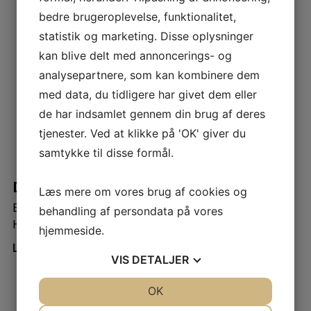
bedre brugeroplevelse, funktionalitet,
statistik og marketing. Disse oplysninger
kan blive delt med annoncerings- og
analysepartnere, som kan kombinere dem
med data, du tidligere har givet dem eller
de har indsamlet gennem din brug af deres
tjenester. Ved at klikke på 'OK' giver du
samtykke til disse formål.
Direktørskifte
Læs mere om vores brug af cookies og
Efter 47 år som Direktør og ejer af Teknisk Agentur har
behandling af persondata på vores
Henrik Brask valgt at […]
hjemmeside.
Læs mere
VIS
DETALJER
JA
NEJ
OK
JA
NEJ
NØDVENDIGE
PRÆFERENCER