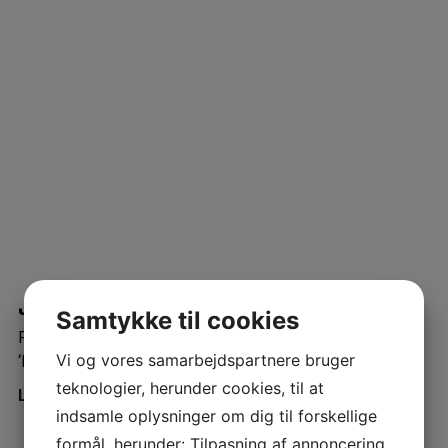
John Sørensen er gået på pension.
Samtykke til cookies
Pr. 1. december 2020 måtte vi desværre tage afsked med
Vi og vores samarbejdspartnere bruger
‘Mr. Masterbatch’ – John Sørensen. […]
teknologier, herunder cookies, til at
Læs mere
indsamle oplysninger om dig til forskellige
formål, herunder: Tilpasning af annoncering,