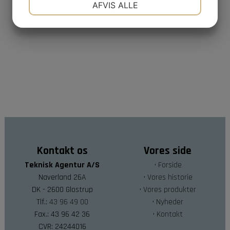
AFVIS ALLE
JA
NEJ
JA
NEJ
MARKETING
STATISTIK
Kontakt os
Vores side
Teknisk Agentur A/S
• Forside
Naverland 26A
• Vores historie
DK - 2600 Glostrup
• Vores produkter
Tlf.:
43 96 49 00
• Nyheder
Fax.: 43 96 42 36
• Kontakt
CVR: 24244016